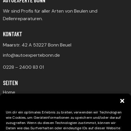
AUTOEXPERTE BONN
Wir sind Profis für aller Arten von Beulen und
Dellenreparaturen.
KONTAKT
Maarstr. 42 A 53227 Bonn Beuel
info@autoexpertebonn.de
0228 – 2400 83 01
SEITEN
Home
Beullen & Dellen
Nanoversiegelung
Um dir ein optimales Erlebnis zu bieten, verwenden wir Technologien
wie Cookies, um Geräteinformationen zu speichern und/oder darauf
Glanz & Schutz
zuzugreifen. Wenn du diesen Technologien zustimmst, können wir
Daten wie das Surfverhalten oder eindeutige IDs auf dieser Website
Über Uns