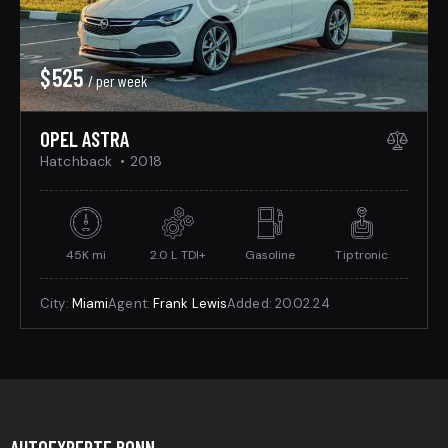
$
525
/ per week
OPEL ASTRA
Hatchback
2018
45K mi
2.0 L TDI+
Gasoline
Tiptronic
City:
Miami
Agent:
Frank Lewis
Added:
20.02.24