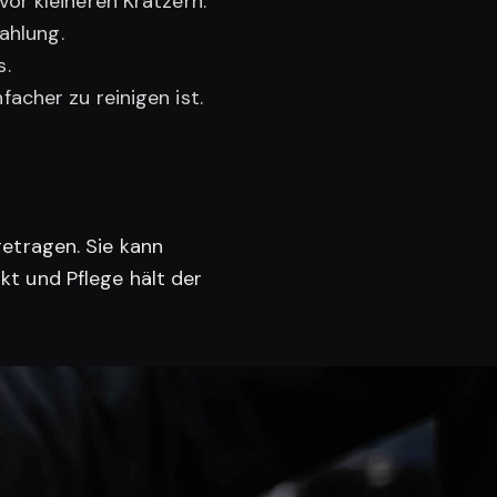
or kleineren Kratzern.
ahlung.
s.
acher zu reinigen ist.
getragen. Sie kann
t und Pflege hält der