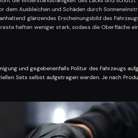
höht die Widerstandsfähigkeit des Lacks und schützt v
or dem Ausbleichen und Schäden durch Sonneneinstr
n anhaltend glänzendes Erscheinungsbild des Fahrzeug
este haften weniger stark, sodass die Oberfläche einf
inigung und gegebenenfalls Politur des Fahrzeugs auf
ellen Sets selbst aufgetragen werden. Je nach Produk