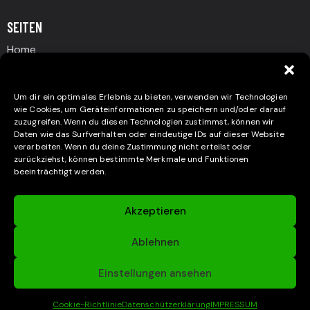
SEITEN
Home
Beullen & Dellen
Nanoversiegelung
Um dir ein optimales Erlebnis zu bieten, verwenden wir Technologien
wie Cookies, um Geräteinformationen zu speichern und/oder darauf
Glanz & Schutz
zuzugreifen. Wenn du diesen Technologien zustimmst, können wir
Daten wie das Surfverhalten oder eindeutige IDs auf dieser Website
Über Uns
verarbeiten. Wenn du deine Zustimmung nicht erteilst oder
Kontakt
zurückziehst, können bestimmte Merkmale und Funktionen
beeinträchtigt werden.
Impressum
Datenschützerklärung
Akzeptieren
Cookie-Richtlinie (EU)
Ablehnen
Einstellungen ansehen
Autoexperte Bonn. All rights reserved.
Design by
Optelio
Cookie-Richtlinie
Datenschützerklärung
IMPRESSUM