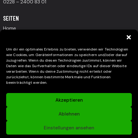
0228 – 2400 83 01
SEITEN
Home
Beullen & Dellen
Nanoversiegelung
Um dir ein optimales Erlebnis zu bieten, verwenden wir Technologien
wie Cookies, um Geräteinformationen zu speichern und/oder darauf
Glanz & Schutz
zuzugreifen. Wenn du diesen Technologien zustimmst, können wir
Daten wie das Surfverhalten oder eindeutige IDs auf dieser Website
Über Uns
verarbeiten. Wenn du deine Zustimmung nicht erteilst oder
Kontakt
zurückziehst, können bestimmte Merkmale und Funktionen
beeinträchtigt werden.
Impressum
Datenschützerklärung
Akzeptieren
Cookie-Richtlinie (EU)
Ablehnen
Einstellungen ansehen
Autoexperte Bonn. All rights reserved.