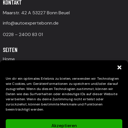
KONTAKT
Maarstr. 42 A 53227 Bonn Beuel
info@autoexpertebonn.de
0228 – 2400 83 01
SEITEN
Home
Beullen & Dellen
Nanoversiegelung
Um dir ein optimales Erlebnis zu bieten, verwenden wir Technologien
wie Cookies, um Geräteinformationen zu speichern und/oder darauf
Glanz & Schutz
zuzugreifen. Wenn du diesen Technologien zustimmst, können wir
Daten wie das Surfverhalten oder eindeutige IDs auf dieser Website
Über Uns
verarbeiten. Wenn du deine Zustimmung nicht erteilst oder
Kontakt
zurückziehst, können bestimmte Merkmale und Funktionen
beeinträchtigt werden.
Impressum
Datenschützerklärung
Akzeptieren