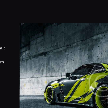
aut
em